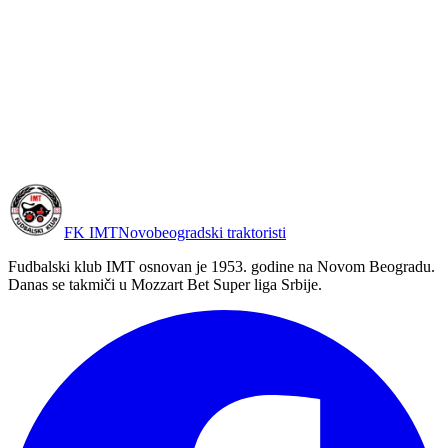
Utakmice
25. jul 2026.
Četiri komada Zemunu: IMT na vrhu Super lige
Ubedljivih 4:0 protiv Zemuna u Loznici i druga pobeda u nizu. IMT
je posle dva kola među vodećima u Super ligi.
Pročitaj više
FK IMT
Novobeogradski traktoristi
Fudbalski klub IMT osnovan je 1953. godine na Novom Beogradu.
Danas se takmiči u Mozzart Bet Super liga Srbije.