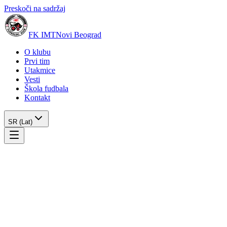
Preskoči na sadržaj
FK IMT
Novi Beograd
O klubu
Prvi tim
Utakmice
Vesti
Škola fudbala
Kontakt
SR (Lat)
Klub
8. oktobar 2024.