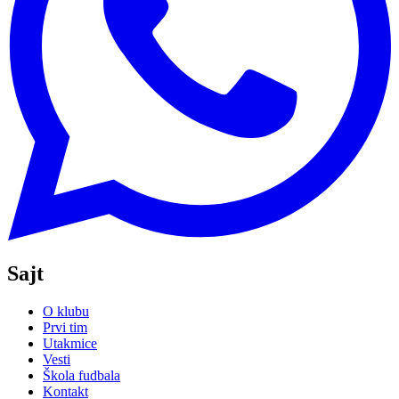
Sajt
O klubu
Prvi tim
Utakmice
Vesti
Škola fudbala
Kontakt